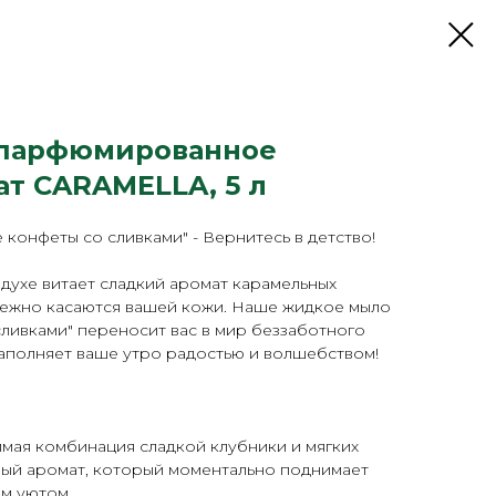
парфюмированное
ат CARAMELLA, 5 л
конфеты со сливками" - Вернитесь в детство!
здухе витает сладкий аромат карамельных
 нежно касаются вашей кожи. Наше жидкое мыло
ливками" переносит вас в мир беззаботного
 наполняет ваше утро радостью и волшебством!
мая комбинация сладкой клубники и мягких
мый аромат, который моментально поднимает
м уютом.