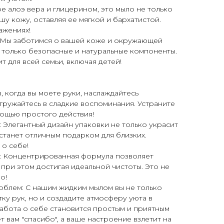
е алоэ вера и глицерином, это мыло не только
шу кожу, оставляя ее мягкой и бархатистой.
ажениях!
 Мы заботимся о вашей коже и окружающей
 только безопасные и натуральные компоненты.
 для всей семьи, включая детей!
, когда вы моете руки, наслаждайтесь
ружайтесь в сладкие воспоминания. Устраните
мощью простого действия!
 Элегантный дизайн упаковки не только украсит
 станет отличным подарком для близких.
 о себе!
: Концентрированная формула позволяет
 при этом достигая идеальной чистоты. Это не
о!
блем: С нашим жидким мылом вы не только
ку рук, но и создадите атмосферу уюта в
забота о себе становится простым и приятным
 вам "спасибо", а ваше настроение взлетит на